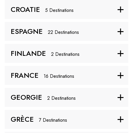
CROATIE
> Wizz Air
JE RÉSERVE
5 Destinations
Vienne
> Pegasus
JE RÉSERVE
ESPAGNE
> Ryanair
JE RÉSERVE
22 Destinations
> Ryanair
JE RÉSERVE
Banja Luka
FINLANDE
2 Destinations
> Ryanair
JE RÉSERVE
Sofia
FRANCE
16 Destinations
> Ryanair
JE RÉSERVE
Lefkoşa
> Wizz Air
JE RÉSERVE
GEORGIE
2 Destinations
> Pegasus
JE RÉSERVE
Dubrovnik
GRÈCE
7 Destinations
> Ryanair
JE RÉSERVE
Alicante