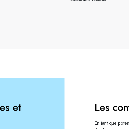
es et
Les co
En tant que poten