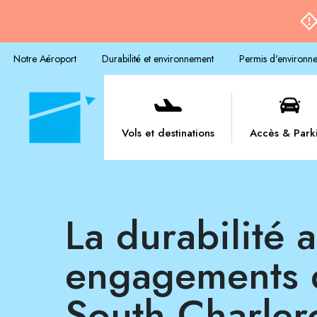
Notre Aéroport
Durabilité et environnement
Permis d'environn
Vols et destinations
Accès & Park
La durabilité au coeur des
engagements d
South Charler