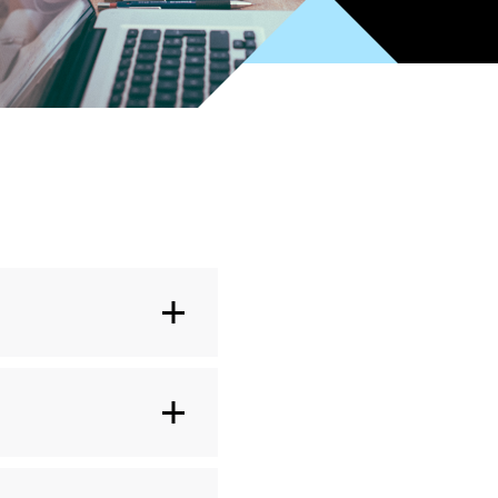
selon votre demande.
de Charleroi disposant