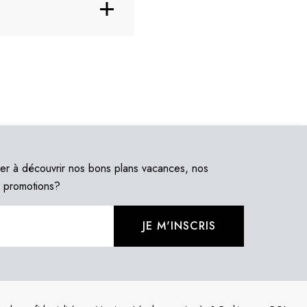
harleroi, offre la
vés, notre équipe est à
ège", et à moins de 10
ort.com
 réussite !
ort.com
articipants.
ier à découvrir nos bons plans vacances, nos
s promotions?
JE M'INSCRIS