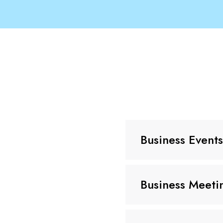
Business Events
Vous êtes à la recherch
Business Meeti
BSCA Events vous offre 
Nous mettons à votre dis