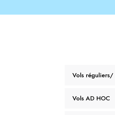
Vols réguliers/
Applicables à partir 
Vols AD HOC
Redevances d'atterri