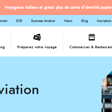
Voyageurs italiens et grecs: plus de carte d'identité papier
ement
B2B
Business Aviation
News
Blog
Inscription
ing
Préparez votre voyage
Commerces & Restauran
viation