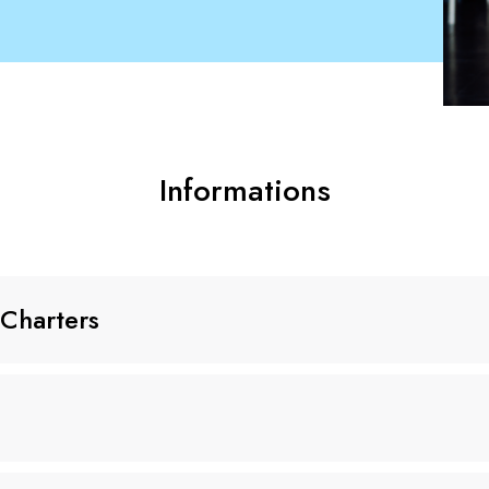
Informations
 Charters
du 01/01/2026
ssage
: 3.09 EUR (1)(5)(6) par passager partant