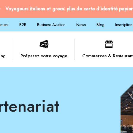
Voyageurs italiens et grecs: plus de carte d'identité papier
ement
B2B
Business Aviation
News
Blog
Inscription
ing
Préparez votre voyage
Commerces & Restauran
rtenariat