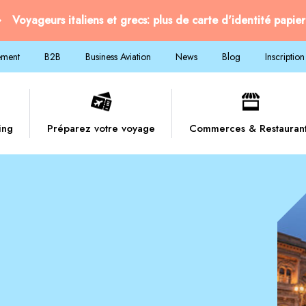
Voyageurs italiens et grecs: plus de carte d'identité papier
ement
B2B
Business Aviation
News
Blog
Inscription
ing
Préparez votre voyage
Commerces & Restauran