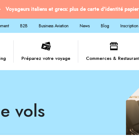
Voyageurs italiens et grecs: plus de carte d'identité papier
ement
B2B
Business Aviation
News
Blog
Inscription
ing
Préparez votre voyage
Commerces & Restauran
e vols