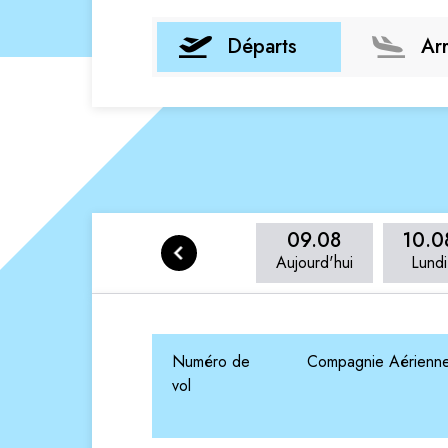
Départs
Ar
09.08
10.0
Aujourd'hui
Lundi
Numéro de
Compagnie Aérienn
vol