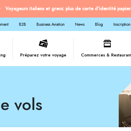
Voyageurs italiens et grecs: plus de carte d'identité papier
ement
B2B
Business Aviation
News
Blog
Inscription
ing
Préparez votre voyage
Commerces & Restauran
e vols