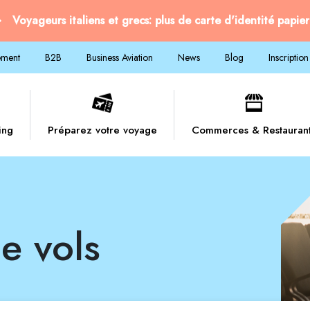
Voyageurs italiens et grecs: plus de carte d'identité papier
ement
B2B
Business Aviation
News
Blog
Inscription
ing
Préparez votre voyage
Commerces & Restauran
e vols