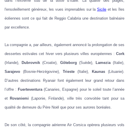
dans l’extrême sud de la botte d’Italie. La qualité des plages,
l'ensoleillement généreux, les vues imprenables sur la
Sicile
et les îles
éoliennes sont ce qui fait de Reggio Calabria une destination balnéaire
par excellence.
La compagnie a, par ailleurs, également annoncé la prolongation de ses
dessertes estivales cet hiver vers plusieurs villes européennes :
Cork
(Irlande),
Dubrovnik
(Croatie),
Göteborg
(Suède),
Lamezia
(Italie),
Sarajevo
(Bosnie-Herzégovine),
Trieste
(Italie),
Kaunas
(Lituanie).
D’autres destinations Ryanair font également leur grand retour dans
l’offre :
Fuerteventura
(Canaries, Espagne) pour le soleil toute l’année
et
Rovaniemi
(Laponie, Finlande), ville très convoitée tant pour sa
qualité de demeure du Père Noël que pour ses aurores boréales.
De son côté, la compagnie aérienne Air Corsica opèrera plusieurs vols