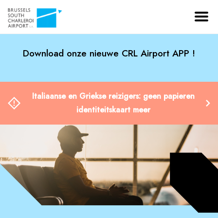
Download onze nieuwe CRL Airport APP !
Italiaanse en Griekse reizigers: geen papieren
identiteitskaart meer