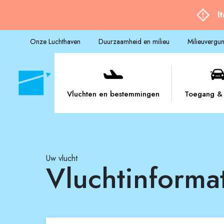
I
Onze Luchthaven
Duurzaamheid en milieu
Milieuvergu
Vluchten en bestemmingen
Toegang & 
Uw vlucht
Vluchtinforma