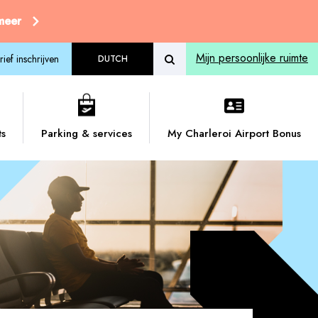
 meer
Mijn persoonlijke ruimte
ief inschrijven
DUTCH
ts
Parking & services
My Charleroi Airport Bonus