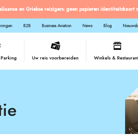
taliaanse en Griekse reizigers: geen papieren identiteitskaart
nningen
B2B
Business Aviation
News
Blog
Nieuwsbr
Parking
Uw reis voorbereiden
Winkels & Restauran
tie