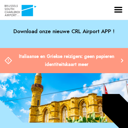
Download onze nieuwe CRL Airport APP !
Italiaanse en Griekse reizigers: geen papieren
identiteitskaart meer