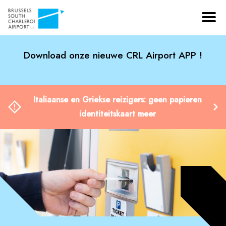
Download onze nieuwe CRL Airport APP !
Italiaanse en Griekse reizigers: geen papieren
identiteitskaart meer