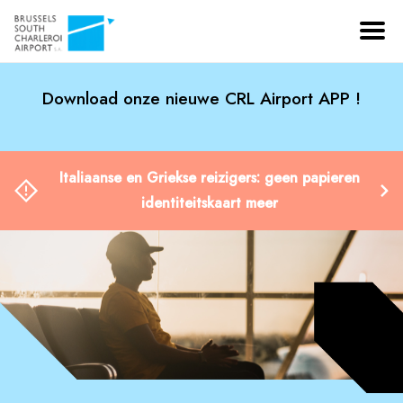
Download onze nieuwe CRL Airport APP !
Italiaanse en Griekse reizigers: geen papieren
identiteitskaart meer