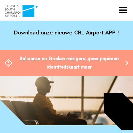
Download onze nieuwe CRL Airport APP !
Italiaanse en Griekse reizigers: geen papieren
identiteitskaart meer