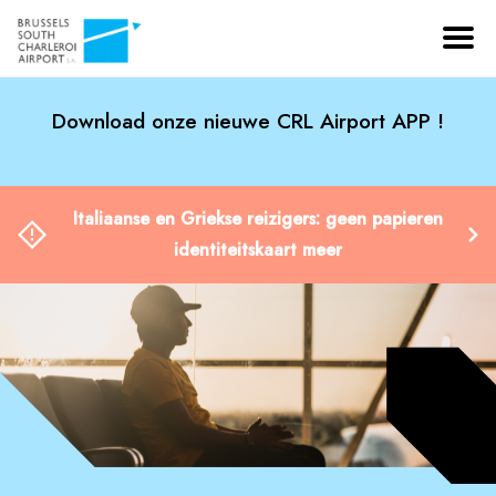
Download onze nieuwe CRL Airport APP !
Italiaanse en Griekse reizigers: geen papieren
identiteitskaart meer