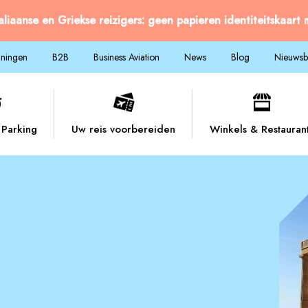
taliaanse en Griekse reizigers: geen papieren identiteitskaart
nningen
B2B
Business Aviation
News
Blog
Nieuwsbr
Parking
Uw reis voorbereiden
Winkels & Restauran