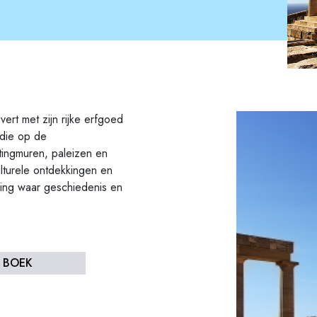
rt met zijn rijke erfgoed
die op de
tingmuren, paleizen en
lturele ontdekkingen en
ving waar geschiedenis en
K BOEK