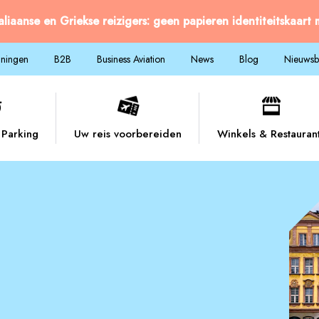
taliaanse en Griekse reizigers: geen papieren identiteitskaart
nningen
B2B
Business Aviation
News
Blog
Nieuwsbr
Parking
Uw reis voorbereiden
Winkels & Restauran