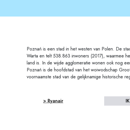
Poznań is een stad in het westen van Polen. De stad 
Warta en telt 538.863 inwoners (2017), waarmee het
land is. In de wijde agglomeratie wonen ook nog e
Poznań is de hoofdstad van het woiwodschap Groo
voornaamste stad van de gelijknamige historische reg
> Ryanair
I