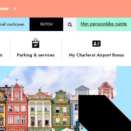
 meer
Mijn persoonlijke ruimte
ief inschrijven
DUTCH
ts
Parking & services
My Charleroi Airport Bonus