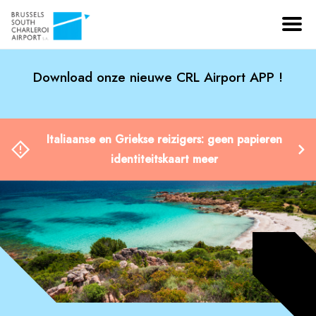
Download onze nieuwe CRL Airport APP !
Italiaanse en Griekse reizigers: geen papieren
identiteitskaart meer