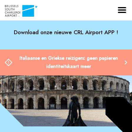
Download onze nieuwe CRL Airport APP !
Italiaanse en Griekse reizigers: geen papieren
identiteitskaart meer