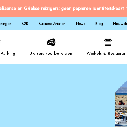
taliaanse en Griekse reizigers: geen papieren identiteitskaart
nningen
B2B
Business Aviation
News
Blog
Nieuwsbr
Parking
Uw reis voorbereiden
Winkels & Restauran