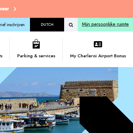
 meer
Mijn persoonlijke ruimte
ief inschrijven
DUTCH
ts
Parking & services
My Charleroi Airport Bonus