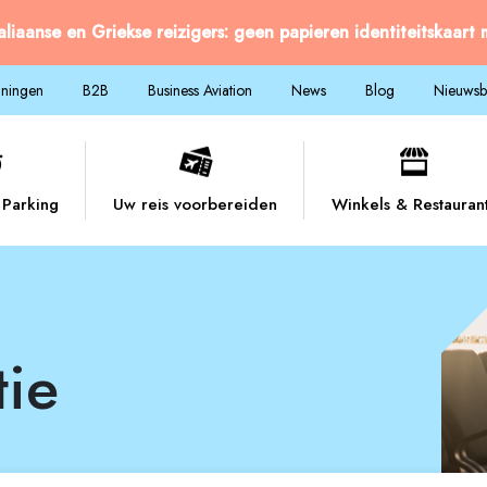
taliaanse en Griekse reizigers: geen papieren identiteitskaart
nningen
B2B
Business Aviation
News
Blog
Nieuwsbr
Parking
Uw reis voorbereiden
Winkels & Restauran
tie