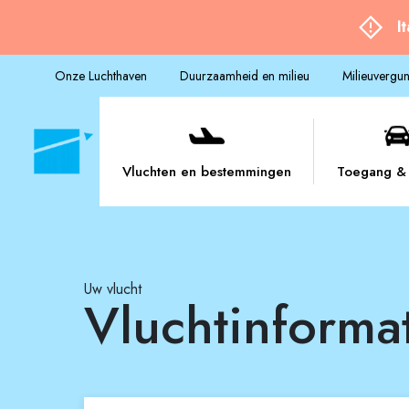
I
Onze Luchthaven
Duurzaamheid en milieu
Milieuvergu
Vluchten en bestemmingen
Toegang & 
Uw vlucht
Vluchtinforma