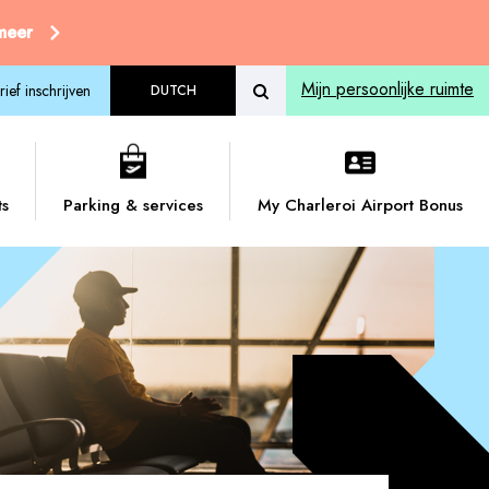
 meer
Mijn persoonlijke ruimte
ief inschrijven
DUTCH
ts
Parking & services
My Charleroi Airport Bonus