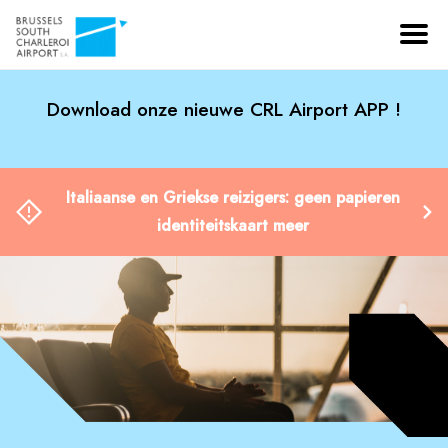
Download onze nieuwe CRL Airport APP !
Italiaanse en Griekse reizigers: geen papieren
identiteitskaart meer