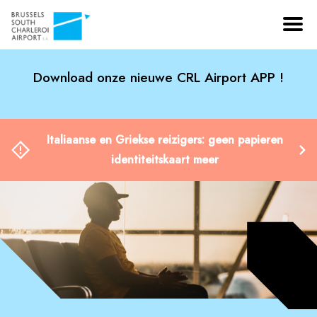
Download onze nieuwe CRL Airport APP !
Italiaanse en Griekse reizigers: geen papieren
identiteitskaart meer